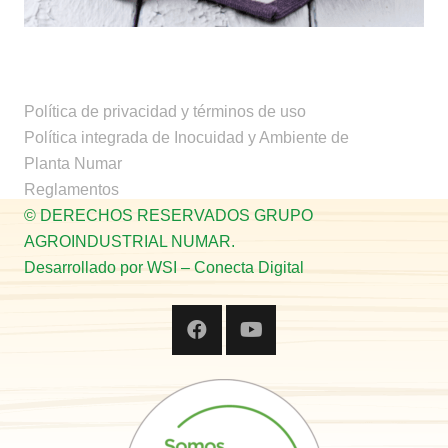
Lasagna de hongos, espinacas y
estragón
Política de privacidad y términos de uso
Política integrada de Inocuidad y Ambiente de
Planta Numar
Reglamentos
© DERECHOS RESERVADOS GRUPO
AGROINDUSTRIAL NUMAR.
Desarrollado por WSI – Conecta Digital