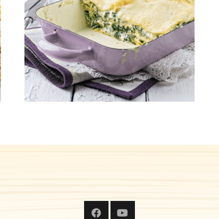
Lasagna de hongos, espinacas
y estragón